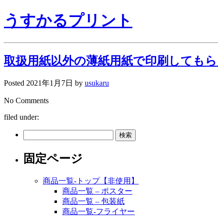
うすかるプリント
取扱用紙以外の薄紙用紙で印刷してもら
Posted
2021年1月7日
by
usukaru
No
Comments
filed under:
検
索:
固定ページ
商品一覧-トップ【非使用】
商品一覧 – ポスター
商品一覧 – 包装紙
商品一覧-フライヤー