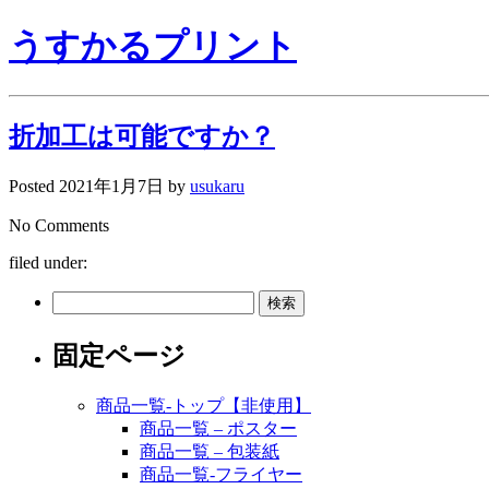
うすかるプリント
折加工は可能ですか？
Posted
2021年1月7日
by
usukaru
No
Comments
filed under:
検
索:
固定ページ
商品一覧-トップ【非使用】
商品一覧 – ポスター
商品一覧 – 包装紙
商品一覧-フライヤー