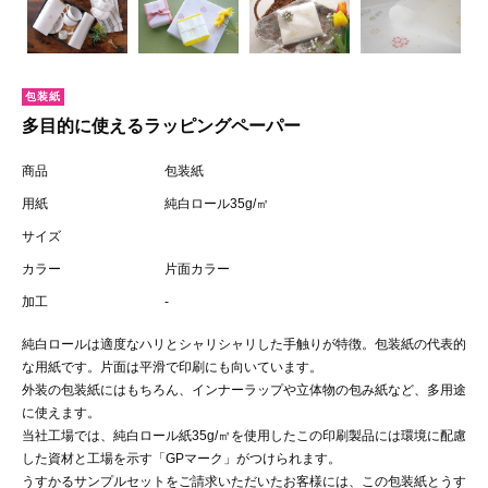
包装紙
多目的に使えるラッピングペーパー
商品
包装紙
用紙
純白ロール35g/㎡
サイズ
カラー
片面カラー
加工
-
純白ロールは適度なハリとシャリシャリした手触りが特徴。包装紙の代表的
な用紙です。片面は平滑で印刷にも向いています。
外装の包装紙にはもちろん、インナーラップや立体物の包み紙など、多用途
に使えます。
当社工場では、純白ロール紙35g/㎡を使用したこの印刷製品には環境に配慮
した資材と工場を示す「GPマーク」がつけられます。
うすかるサンプルセットをご請求いただいたお客様には、この包装紙とうす